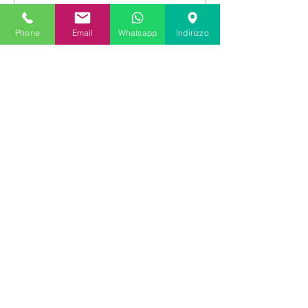
Phone
Email
Whatsapp
Indirizzo
Chiedi informazioni:
Nome e cognome
Indirizzo email
Telefono
Inserisci il Codice dell'immobile
Scrivi la tua richiesta