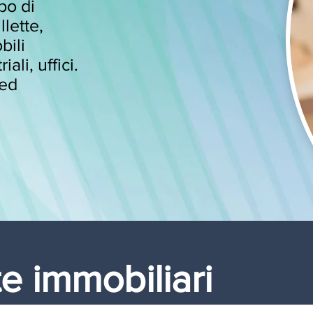
po di
llette,
bili
ali, uffici.
 ed
e immobiliari