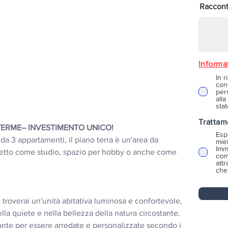
Racconta
Informa
In r
con
pers
alla
stat
Trattam
TERME– INVESTIMENTO UNICO!
Esp
a 3 appartamenti, il piano terra è un'area da 
mie
Immo
fetto come studio, spazio per hobby o anche come 
com
att
che 
troverai un'unità abitativa luminosa e confortevole, 
la quiete e nella bellezza della natura circostante. 
onte per essere arredate e personalizzate secondo i 