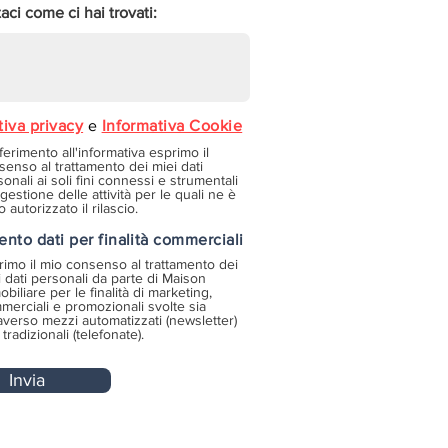
ci come ci hai trovati:
tiva privacy
e
Informativa Cookie
iferimento all'informativa esprimo il
senso al trattamento dei miei dati
onali ai soli fini connessi e strumentali
 gestione delle attività per le quali ne è
o autorizzato il rilascio.
ento dati per finalità commerciali
rimo il mio consenso al trattamento dei
i dati personali da parte di Maison
biliare per le finalità di marketing,
merciali e promozionali svolte sia
raverso mezzi automatizzati (newsletter)
tradizionali (telefonate).
Invia